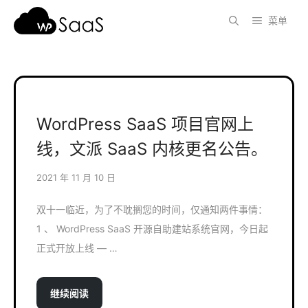
跳
菜单
至
内
容
WordPress SaaS 项目官网上
线，文派 SaaS 内核更名公告。
2021 年 11 月 10 日
双十一临近，为了不耽搁您的时间，仅通知两件事情：
1 、 WordPress SaaS 开源自助建站系统官网，今日起
正式开放上线 — …
继续阅读