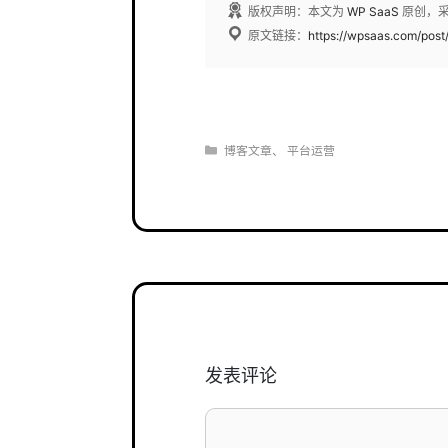
版权声明：本文为
WP SaaS
原创，
原文链接：
https://wpsaas.com/post
分
博客文章
、
平台运营
类
发表评论
评