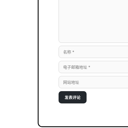
论
名
称
电
子
网
邮
站
箱
地
地
址
址