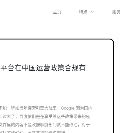
主页
特点
服务
S 正规平台在中国运营政策合规有
能，犹如当年搜索引擎大战里，Google 因为国内
年过去了，百度依旧是在享受着这些政策带来的庇
文件里的内容不是政府职能部门就不能改动，对于
触碰这些红线，此路不通就绕道而行。