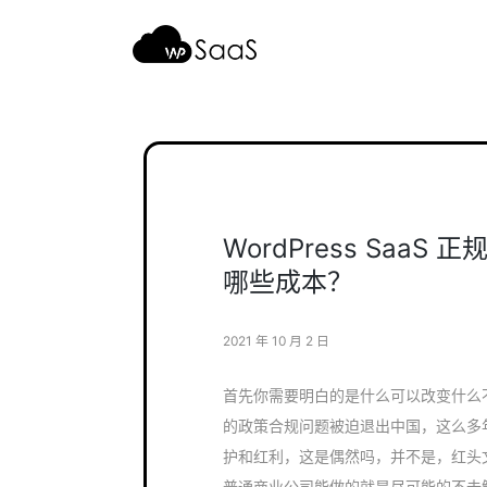
跳
至
内
容
WordPress Saa
哪些成本？
2021 年 10 月 2 日
首先你需要明白的是什么可以改变什么不
的政策合规问题被迫退出中国，这么多
护和红利，这是偶然吗，并不是，红头
普通商业公司能做的就是尽可能的不去