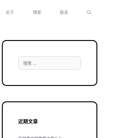
关于
博客
联系
搜
索：
近期文章