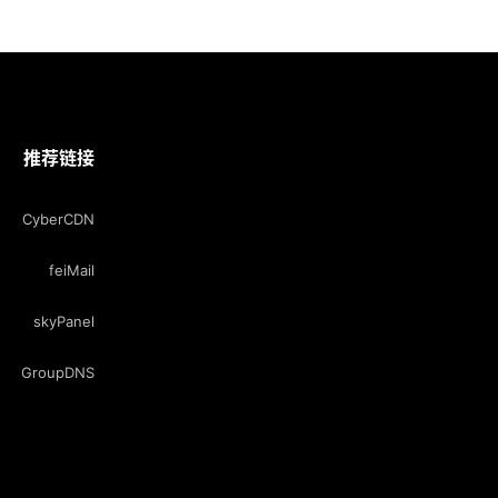
推荐链接
CyberCDN
feiMail
skyPanel
GroupDNS