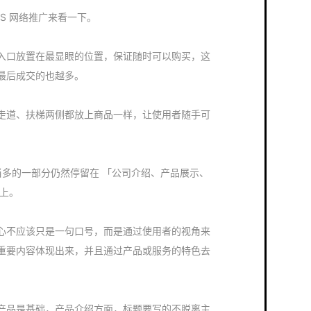
aaS 网络推广来看一下。
入口放置在最显眼的位置，保证随时可以购买，这
最后成交的也越多。
走道、扶梯两侧都放上商品一样，让使用者随手可
，相当多的一部分仍然停留在 「公司介绍、产品展示、
上。
心不应该只是一句口号，而是通过使用者的视角来
重要内容体现出来，并且通过产品或服务的特色去
产品是基础，产品介绍方面，标题要写的不脱离主