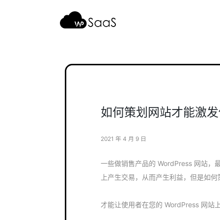
跳
至
内
容
如何策划网站才能激发
2021 年 4 月 9 日
一些做销售产品的 WordPress 网站，
上产生交易，从而产生利益，但是如何
才能让使用者在您的 WordPress 网