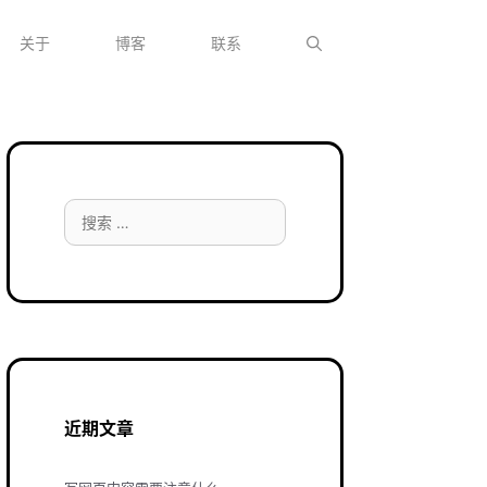
关于
博客
联系
搜
索：
近期文章