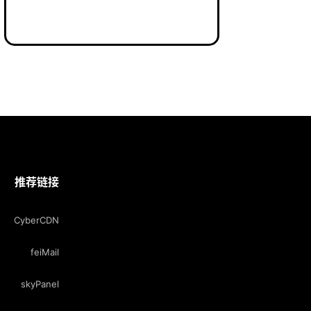
推荐链接
CyberCDN
feiMail
skyPanel