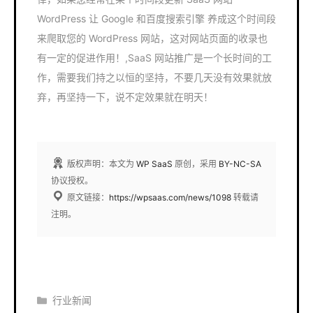
WordPress 让 Google 和百度搜索引擎 养成这个时间段
来爬取您的 WordPress 网站，这对网站页面的收录也
有一定的促进作用！,SaaS 网站推广是一个长时间的工
作，需要我们持之以恒的坚持，不要几天没有效果就放
弃，再坚持一下，说不定效果就在明天！
版权声明：本文为
WP SaaS
原创，采用
BY-NC-SA
协议授权。
原文链接：
https://wpsaas.com/news/1098
转载请
注明。
分
行业新闻
类