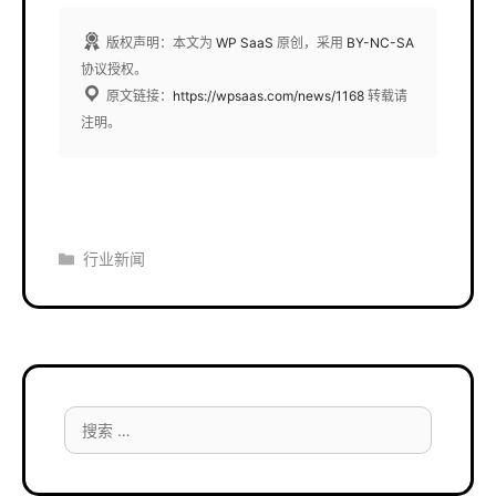
版权声明：本文为
WP SaaS
原创，采用
BY-NC-SA
协议授权。
原文链接：
https://wpsaas.com/news/1168
转载请
注明。
分
行业新闻
类
搜
索：