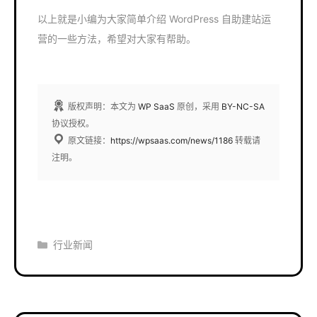
以上就是小编为大家简单介绍 WordPress 自助建站运
营的一些方法，希望对大家有帮助。
版权声明：本文为
WP SaaS
原创，采用
BY-NC-SA
协议授权。
原文链接：
https://wpsaas.com/news/1186
转载请
注明。
分
行业新闻
类