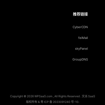
推荐链接
CyberCDN
feiMail
skyPanel
GroupDNS
Copyright © 2026 WPSaaS.com , All Rights Reserved . 文派 SaaS
版权所有 &
粤 ICP 备 2023091240 号-10
.