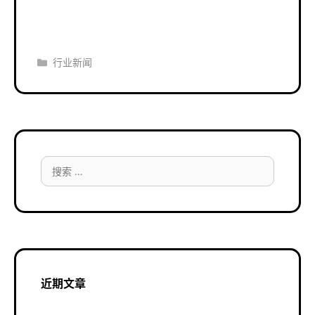
分
行业新闻
类
搜
索：
近期文章