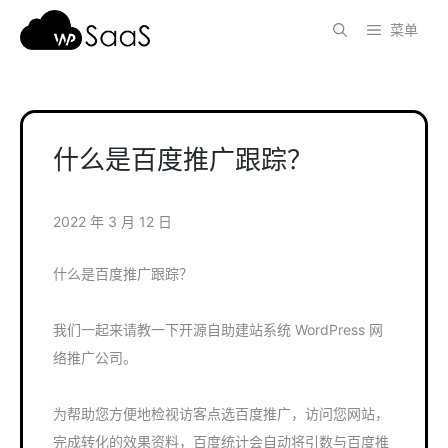
跳
菜单
至
内
容
什么是百度推广跟踪？
2022 年 3 月 12 日
什么是百度推广跟踪？
我们一起来请教一下开源自助建站系统 WordPress 网
络推广公司。
为帮助您方便地检视访客点选百度推广，访问您网站，
完成转化的效果资料，百度统计会自动将引数与百度推