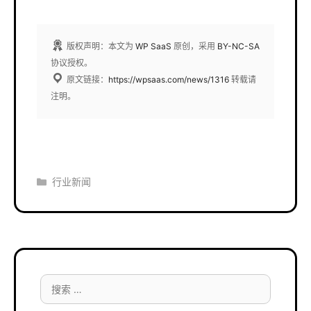
版权声明：本文为
WP SaaS
原创，采用
BY-NC-SA
协议授权。
原文链接：
https://wpsaas.com/news/1316
转载请
注明。
分
行业新闻
类
搜
索：