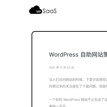
跳
至
内
容
WordPress 自助
2021 年 11 月 23 日
当人们访问网站的时候，下意识会感觉
的把过多的关注放在了介面问题，但是却忽
一个好的 WordPress 网站不止
素缺一不可。