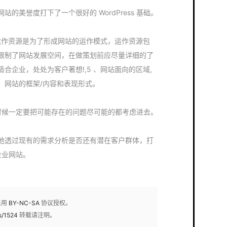
的美誉度打下了一个很好的 WordPress 基础。
的运作资源是为了形成网站的运作模式，运作资源包
限制了网站发展空间，在做策划前应尽量详细的了
合企业，处处为客户著想!,5 、网站面向的区域,
、网站的框架/内容和表现形式。
策划的时候一定要把可能存在的问题尽可能的都考虑进去。
地透过现有的需求分析是否还有潜在客户群体，打
助企业网站。
采用
BY-NC-SA
协议授权。
s/1524
转载请注明。