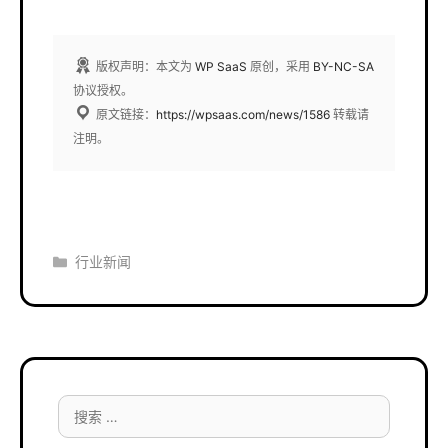
版权声明：本文为
WP SaaS
原创，采用
BY-NC-SA
协议授权。
原文链接：
https://wpsaas.com/news/1586
转载请
注明。
分
行业新闻
类
搜
索：