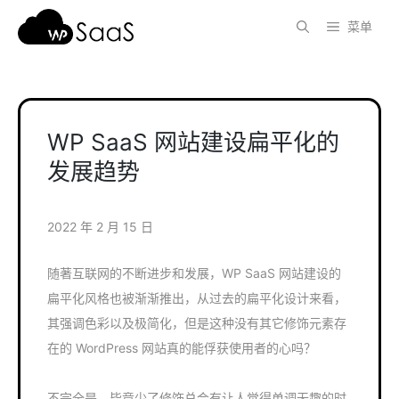
跳
菜单
至
内
容
WP SaaS 网站建设扁平化的
发展趋势
2022 年 2 月 15 日
随著互联网的不断进步和发展，WP SaaS 网站建设的
扁平化风格也被渐渐推出，从过去的扁平化设计来看，
其强调色彩以及极简化，但是这种没有其它修饰元素存
在的 WordPress 网站真的能俘获使用者的心吗？
不完全是，毕竟少了修饰总会有让人觉得单调无趣的时