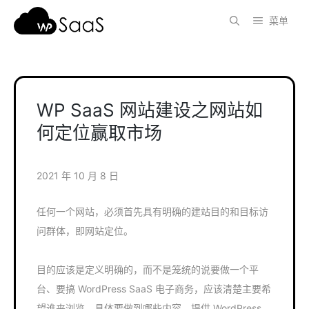
跳
菜单
至
内
容
WP SaaS 网站建设之网站如
何定位赢取市场
2021 年 10 月 8 日
任何一个网站，必须首先具有明确的建站目的和目标访
问群体，即网站定位。
目的应该是定义明确的，而不是笼统的说要做一个平
台、要搞 WordPress SaaS 电子商务，应该清楚主要希
望谁来浏览，具体要做到哪些内容，提供 WordPress