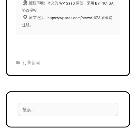
版权声明：本文为
WP SaaS
原创，采用
BY-NC-SA
协议授权。
原文链接：
https://wpsaas.com/news/1673
转载请
注明。
分
行业新闻
类
搜
索：