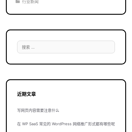
分
行业新闻
类
搜
索：
近期文章
写网页内容需要注意什么
在 WP SaaS 常见的 WordPress 网络推广形式都有哪些呢