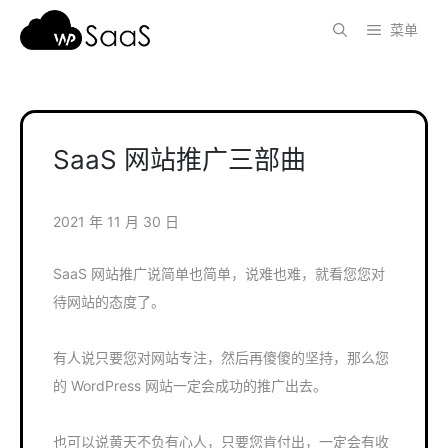
跳
菜单
至
内
容
SaaS 网站推广三部曲
2021 年 11 月 30 日
SaaS 网站推广说简单也简单，说难也难，就看您您对
待网站的态度了。
有人说只要您对网站专注，然后再傻傻的坚持，那么您
的 WordPress 网站一定会成功的推广出去。
也可以说黄天不负有心人，只要您肯付出，一定会有收