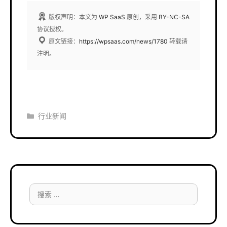
版权声明：本文为
WP SaaS
原创，采用
BY-NC-SA
协议授权。
原文链接：
https://wpsaas.com/news/1780
转载请
注明。
分
行业新闻
类
搜
索：