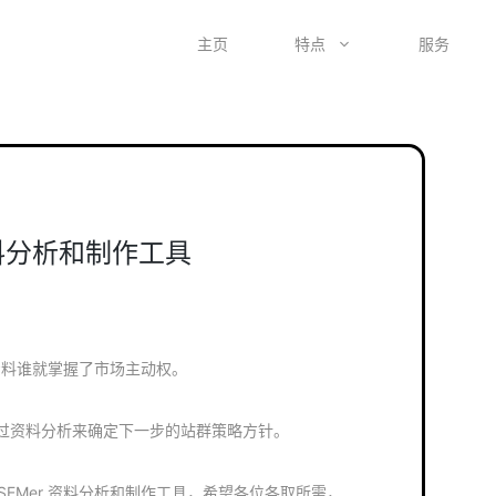
主页
特点
服务
资料分析和制作工具
资料谁就掌握了市场主动权。
过资料分析来确定下一步的站群策略方针。
些 SEMer 资料分析和制作工具​，希望各位各取所需，