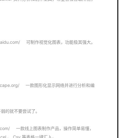
arts.baidu.com/ 可制作视觉化图表，功能极其强大。
.cytoscape.org/ 一款图形化显示网络并进行分析和编
，底子弱的就不要尝试了。
aoxiu.com/ 一款线上图表制作产品，操作简单易懂，
l 、 Csv 等表格一键汇入。