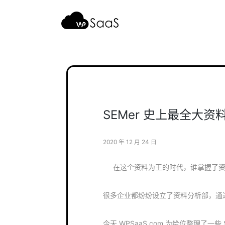
跳
至
内
容
SEMer 史上最全大
2020 年 12 月 24 日
‍ 在这个资料为王的时代，谁掌握了
很多企业都纷纷设立了资料分析部，通
今天 WPSaaS.com 为给位整理了一