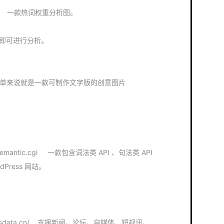
a.cn/ 一款热词权重分析图。
，即可进行分析。
.com/ 简单来说就是一款可制作文字版的创意图片
/semantic.cgi 一款包含词法类 API 、句法类 API
dPress 网站。
g.gsdata.cn/ 支援新闻、论坛、自媒体、短视讯、