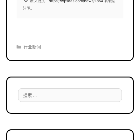
原文链接：
https://wpsaas.com/news/1854
转载请
注明。
分
行业新闻
类
搜
索：