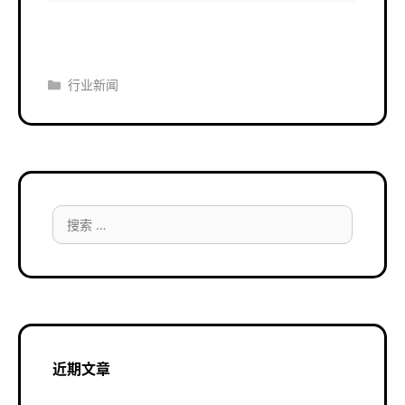
分
行业新闻
类
搜
索：
近期文章