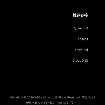
推荐链接
CyberCDN
feiMail
skyPanel
GroupDNS
Copyright © 2026 WPSaaS.com , All Rights Reserved . 文派 SaaS
版权所有 &
粤 ICP 备 2023091240 号-10
.