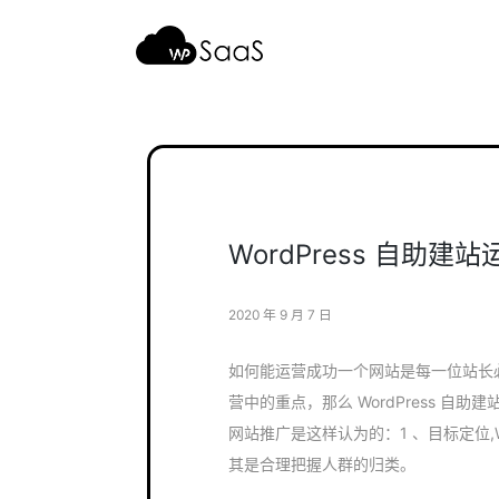
跳
至
内
容
WordPress 自助
2020 年 9 月 7 日
如何能运营成功一个网站是每一位站长必须
营中的重点，那么 WordPress 自助建
网站推广是这样认为的：1 、目标定位,
其是合理把握人群的归类。