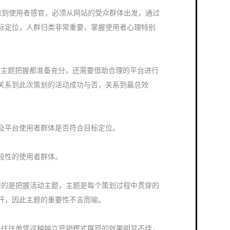
须考虑到使用者感官，必须从网站的受众群体出发，通过
标定位，人群归类非常重要，掌握使用者心理特别
以及主题把握都准备充分，还需要借助合理的平台进行
关系到此次策划的活动成功与否，关系到最总效
及平台使用者群体是否符合目标定位。
段性的使用者群体。
重要的是把握活动主题，主题是每个策划过程中贯穿的
开，因此主题的重要性不言而喻。
但是往往单凭这种独立营销模式展现的效果明显不佳，