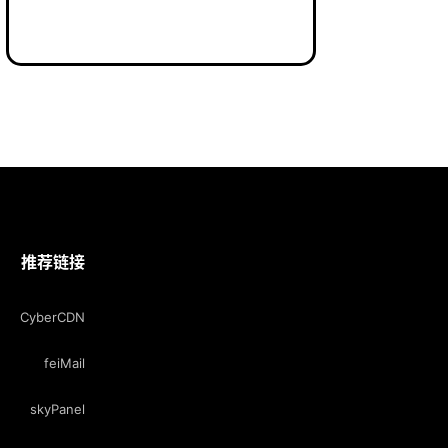
推荐链接
CyberCDN
feiMail
skyPanel