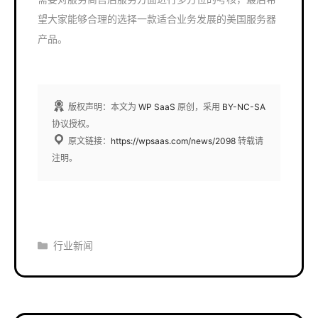
望大家能够合理的选择一款适合业务发展的美国服务器
产品。
版权声明：本文为
WP SaaS
原创，采用
BY-NC-SA
协议授权。
原文链接：
https://wpsaas.com/news/2098
转载请
注明。
分
行业新闻
类