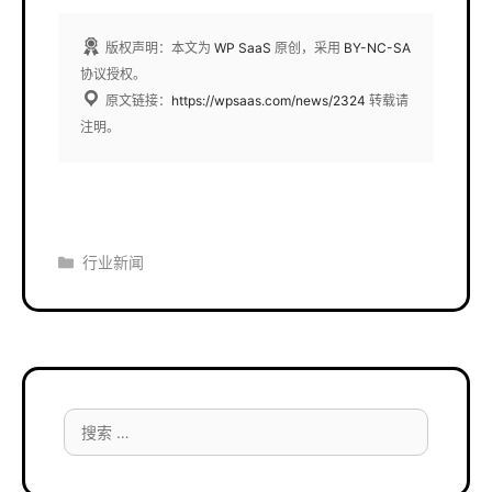
版权声明：本文为
WP SaaS
原创，采用
BY-NC-SA
协议授权。
原文链接：
https://wpsaas.com/news/2324
转载请
注明。
分
行业新闻
类
搜
索：