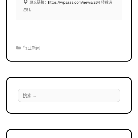
原文链接：
https://wpsaas.com/news/264
转载请
注明。
分
行业新闻
类
搜
索：