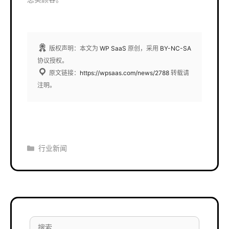
版权声明：本文为
WP SaaS
原创，采用
BY-NC-SA
协议授权。
原文链接：
https://wpsaas.com/news/2788
转载请
注明。
分
行业新闻
类
搜