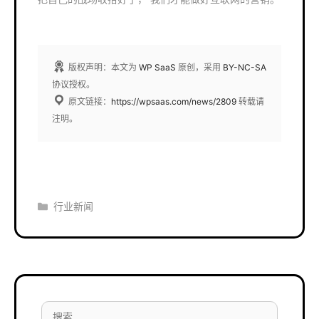
版权声明：本文为
WP SaaS
原创，采用
BY-NC-SA
协议授权。
原文链接：
https://wpsaas.com/news/2809
转载请
注明。
分
行业新闻
类
搜