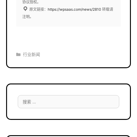
协议授权。
原文链接：
https://wpsaas.com/news/2810
转载请
注明。
分
行业新闻
类
搜
索：