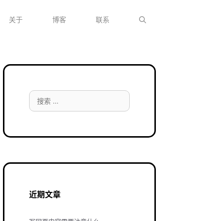
关于
博客
联系
搜
索：
近期文章