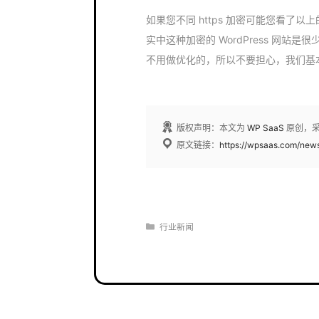
如果您不同 https 加密可能您看了
实中这种加密的 WordPress 网站是很
不用做优化的，所以不要担心，我们基本都不
版权声明：本文为
WP SaaS
原创，
原文链接：
https://wpsaas.com/new
分
行业新闻
类