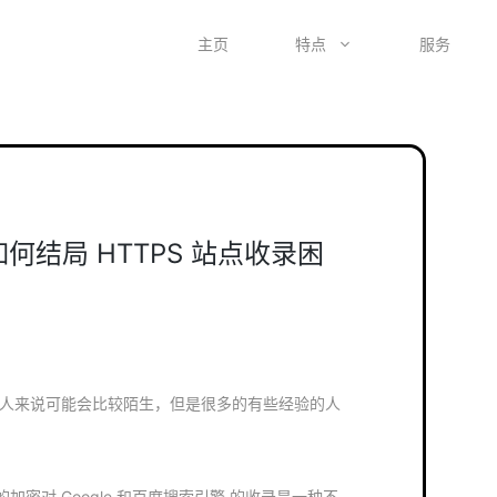
主页
特点
服务
站如何结局 HTTPS 站点收录困
ess 新人来说可能会比较陌生，但是很多的有些经验的人
密对 Google 和百度搜索引擎 的收录是一种不