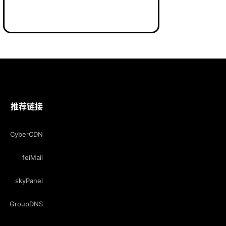
推荐链接
CyberCDN
feiMail
skyPanel
GroupDNS