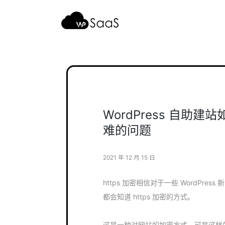
跳
至
内
容
WordPress 自助建
难的问题
2021 年 12 月 15 日
https 加密相信对于一些 WordPr
都会知道 https 加密的方式。
这是一种对网站的加密方式，可是这样的加