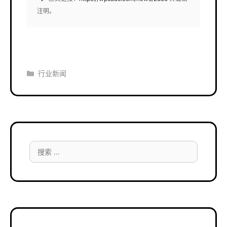
注明。
分
行业新闻
类
搜
索：