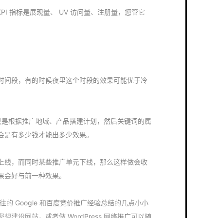
PI 指标是展现量、 UV 访问量、注册量，您管它
时间段，有的时候夜里这个时段的效果可能优于冷
户只是根据推广地域、产品搭建计划，然后关键词的属
会是有多少钱才能出多少效果。
上线，而同时某些推广单元下线，那么这样做会收
果会好与前一种效果。
自己以往的 Google 和百度竞价推广经验总结的几点小小
建设网站，或者做 WordPress 网络推广可以随