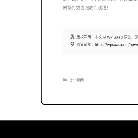
时拨打或者跟我们联络！
版权声明：本文为
WP SaaS
原创，
原文链接：
https://wpsaas.com/new
分
行业新闻
类