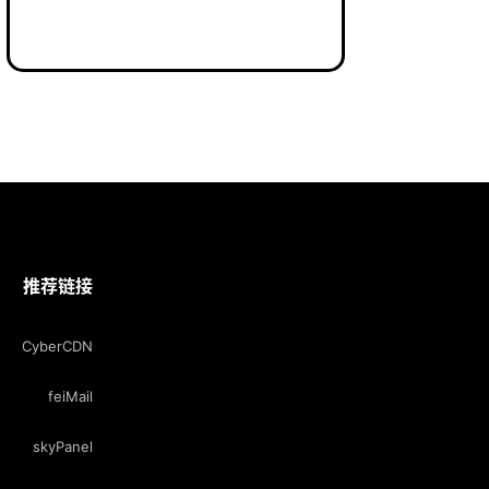
推荐链接
CyberCDN
feiMail
skyPanel