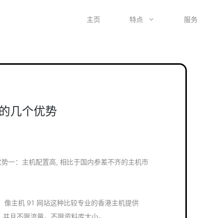
主页
特点
服务
的几个优势
优势一：主机配置高, 相比于国内参差不齐的主机市
像主机 91 网站这种比较专业的香港主机提供
间，并且不限流量，不限资料库大小。