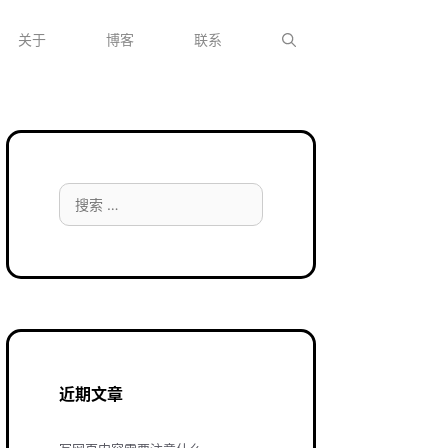
关于
博客
联系
搜
索：
近期文章