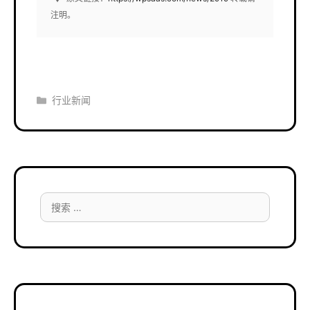
注明。
分
行业新闻
类
搜
索：