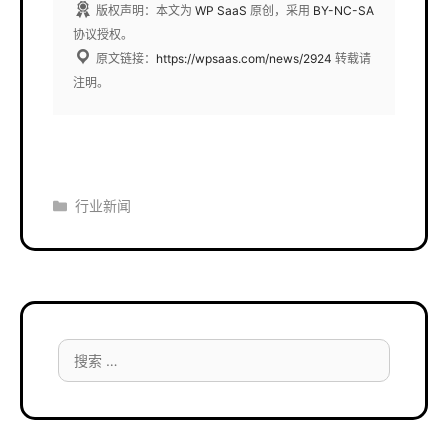
版权声明：本文为
WP SaaS
原创，采用
BY-NC-SA
协议授权。
原文链接：
https://wpsaas.com/news/2924
转载请
注明。
分
行业新闻
类
搜
索：