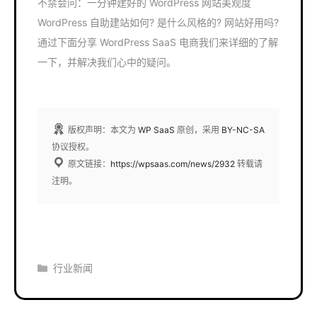
不禁会问：一分钟建好的 WordPress 网站美观度
WordPress 自助建站如何? 是什么风格的? 网站好用吗?
通过下面分享 WordPress SaaS 电商我们来详细的了解
一下，并解决我们心中的疑问。
版权声明：本文为
WP SaaS
原创，采用
BY-NC-SA
协议授权。
原文链接：
https://wpsaas.com/news/2932
转载请
注明。
分
行业新闻
类