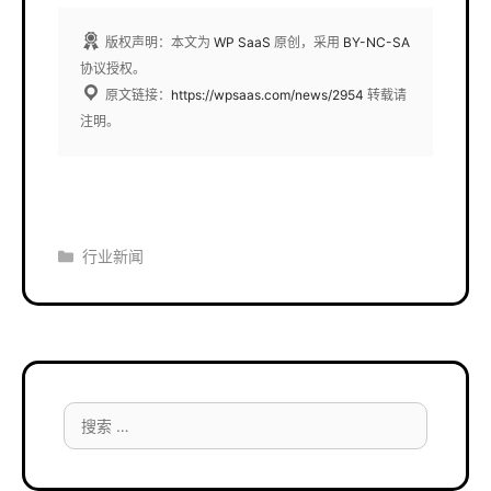
版权声明：本文为
WP SaaS
原创，采用
BY-NC-SA
协议授权。
原文链接：
https://wpsaas.com/news/2954
转载请
注明。
分
行业新闻
类
搜
索：