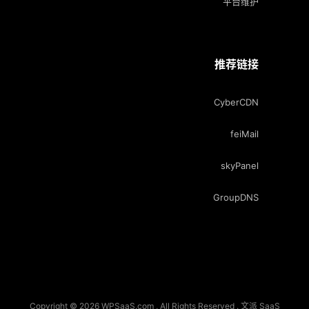
平台维护
推荐链接
CyberCDN
feiMail
skyPanel
GroupDNS
Copyright © 2026 WPSaaS.com , All Rights Reserved . 文派 SaaS