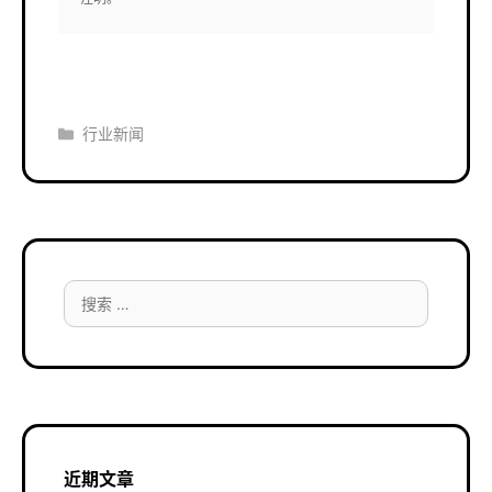
分
行业新闻
类
搜
索：
近期文章