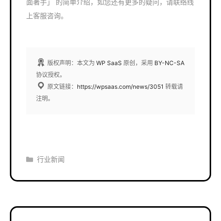
面著手」 的简单介绍，如您还有更多的疑问，请联络线
上客服咨询。
版权声明：本文为
WP SaaS
原创，采用
BY-NC-SA
协议授权。
原文链接：
https://wpsaas.com/news/3051
转载请
注明。
分
行业新闻
类