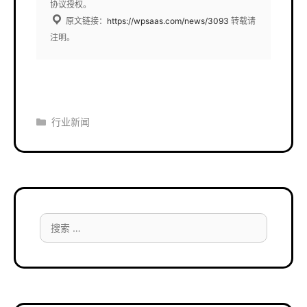
协议授权。
原文链接：
https://wpsaas.com/news/3093
转载请
注明。
分
行业新闻
类
搜
索：