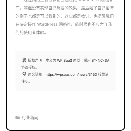
广，非但没有实现自己想要的效果，最后砸了自己招牌
的例子也都是可以看到的，这些都是教训，也提醒我们
在决定操作 WordPress 网络推广的时候也不应舍弃我
们的使用者体验。
版权声明：本文为
WP SaaS
原创，采用
BY-NC-SA
协议授权。
原文链接：
https://wpsaas.com/news/3153
转载请
注明。
分
行业新闻
类