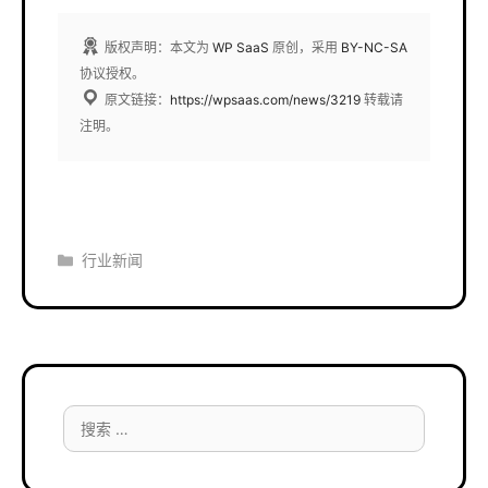
版权声明：本文为
WP SaaS
原创，采用
BY-NC-SA
协议授权。
原文链接：
https://wpsaas.com/news/3219
转载请
注明。
分
行业新闻
类
搜
索：