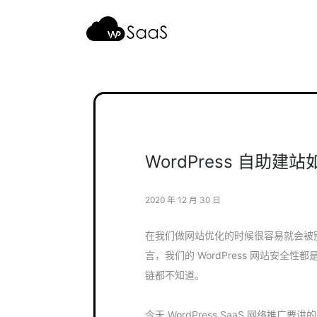
跳
至
内
容
WordPress 自助
2020 年 12 月 30 日
在我们做网站优化的时候很容易就会被别人
言，我们的 WordPress 网站安
链都不知道。
今天 WordPress SaaS 网络推广要