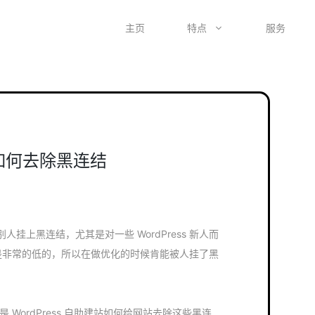
主页
特点
服务
建站如何去除黑连结
挂上黑连结，尤其是对一些 WordPress 新人而
全性都是非常的低的，所以在做优化的时候肯能被人挂了黑
讲的是 WordPress 自助建站如何给网站去除这些黑连