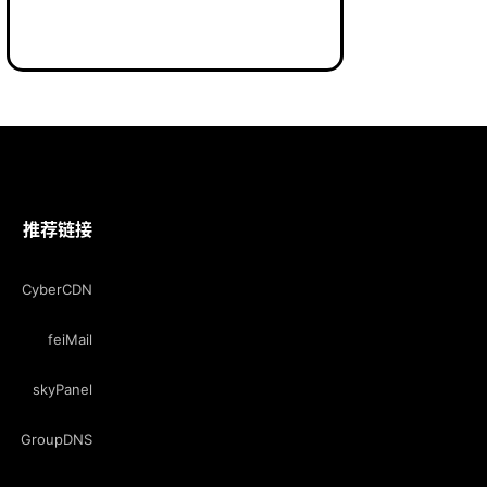
推荐链接
CyberCDN
feiMail
skyPanel
GroupDNS