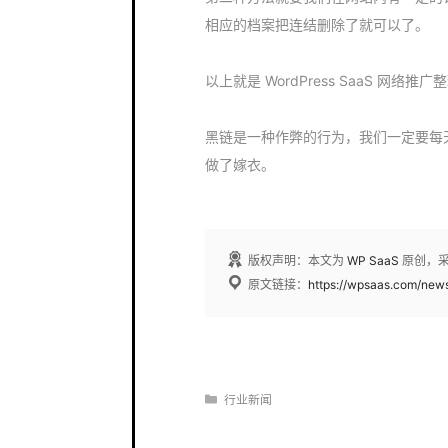
相应的档案把连结删除了就可以了。
以上就是 WordPress SaaS 网络推
黑链是一种作弊的行为，我们一定要每天都
做了嫁衣。
版权声明：本文为
WP SaaS
原创，
原文链接：
https://wpsaas.com/new
分
行业新闻
类