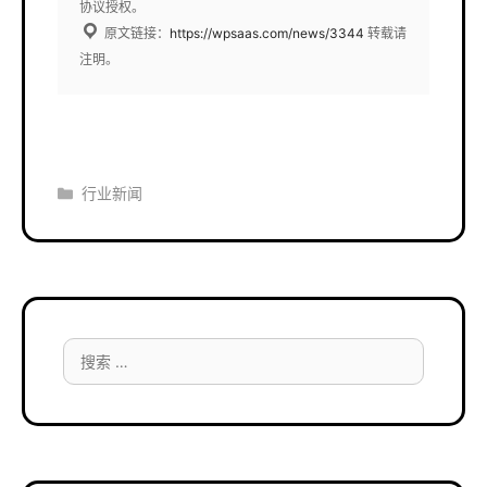
协议授权。
原文链接：
https://wpsaas.com/news/3344
转载请
注明。
分
行业新闻
类
搜
索：