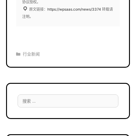
协议授权。
原文链接：
https://wpsaas.com/news/3374
转载请
注明。
分
行业新闻
类
搜
索：