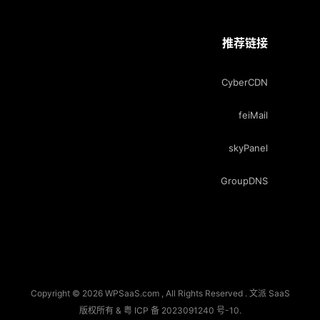
推荐链接
CyberCDN
feiMail
skyPanel
GroupDNS
Copyright © 2026 WPSaaS.com , All Rights Reserved . 文派 SaaS
版权所有 &
粤 ICP 备 2023091240 号-10
.