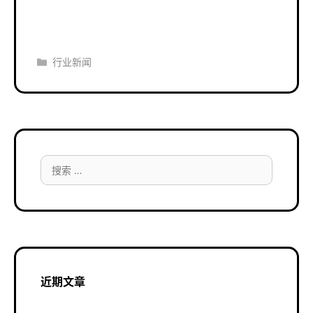
分
行业新闻
类
搜
索：
近期文章