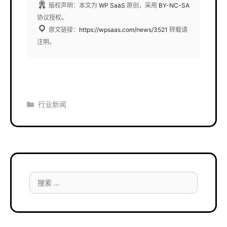
版权声明：本文为
WP SaaS
原创，采用
BY-NC-SA
协议授权。
原文链接：
https://wpsaas.com/news/3521
转载请
注明。
分
行业新闻
类
搜
索：