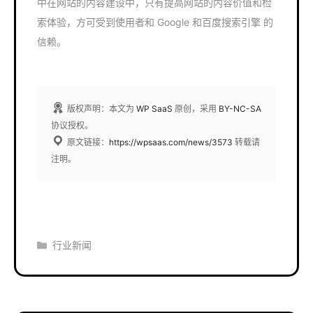
中在网站的内容建设中，只有提高网站的内容价值和检
索体验，方可受到使用者和 Google 和百度搜索引擎 的
信赖。
版权声明：本文为
WP SaaS
原创，采用
BY-NC-SA
协议授权。
原文链接：
https://wpsaas.com/news/3573
转载请
注明。
分
行业新闻
类