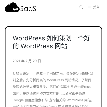
跳
菜单
至
内
容
WordPress 如何策划一个好
的 WordPress 网站
2021 年 7 月 29 日
1. 栏目设定 建立一个网站之前，会在确定网站的型
别之后，先分析同类的 WordPress 网站情况，了解同
类网站数量大概有多少、它们的运营状况 WordPress
如何，是以通过何种方式推广的……通常都是通过
Google 和百度搜索引擎 查询相关的 WordPress 网站，
一般排名在前面的 WordPress 网站都是比较优秀的。