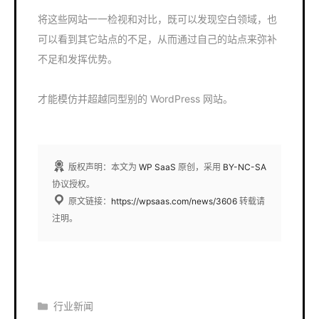
将这些网站一一检视和对比，既可以发现空白领域，也
可以看到其它站点的不足，从而通过自己的站点来弥补
不足和发挥优势。
才能模仿并超越同型别的 WordPress 网站。
版权声明：本文为
WP SaaS
原创，采用
BY-NC-SA
协议授权。
原文链接：
https://wpsaas.com/news/3606
转载请
注明。
分
行业新闻
类