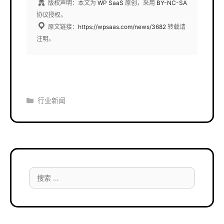
版权声明：本文为
WP SaaS
原创，采用
BY-NC-SA
协议授权。
原文链接：
https://wpsaas.com/news/3682
转载请
注明。
分
行业新闻
类
搜
索：