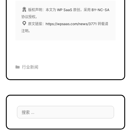
版权声明：本文为
WP SaaS
原创，采用
BY-NC-SA
协议授权。
原文链接：
https://wpsaas.com/news/3771
转载请
注明。
分
行业新闻
类
搜
索：