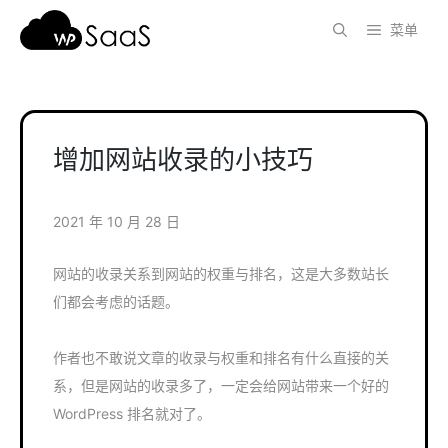
跳
菜单
至
内
容
增加网站收录的小技巧
2021 年 10 月 28 日
网站的收录关系到网站的权重与排名，这是大多数站长
们都会考虑的话题。
作者也不敢说文章的收录与权重和排名有什么直接的关
系，但是网站的收录多了，一定会给网站带来一个好的
WordPress 排名就对了。