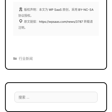
版权声明：本文为
WP SaaS
原创，采用
BY-NC-SA
协议授权。
原文链接：
https://wpsaas.com/news/3787
转载请
注明。
分
行业新闻
类
搜
索：