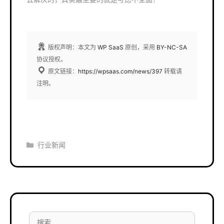
版权声明：本文为
WP SaaS
原创，采用
BY-NC-SA
协议授权。
原文链接：
https://wpsaas.com/news/397
转载请
注明。
分
行业新闻
类
搜