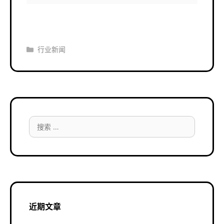
分
行业新闻
类
搜
索：
近期文章