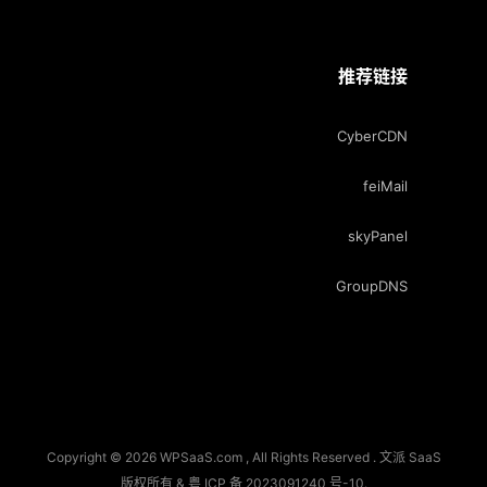
推荐链接
CyberCDN
feiMail
skyPanel
GroupDNS
Copyright © 2026 WPSaaS.com , All Rights Reserved . 文派 SaaS
版权所有 &
粤 ICP 备 2023091240 号-10
.