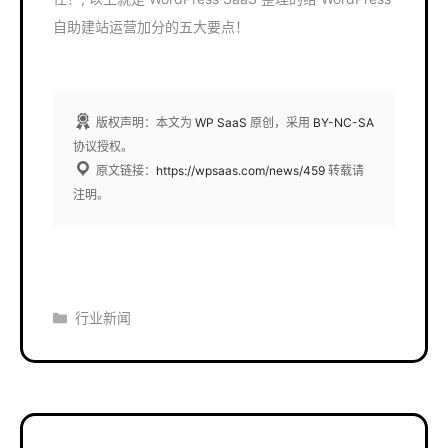
自助建站运营加分的五大要点！
版权声明：本文为
WP SaaS
原创，采用
BY-NC-SA
协议授权。
原文链接：
https://wpsaas.com/news/459
转载请
注明。
分
行业新闻
类