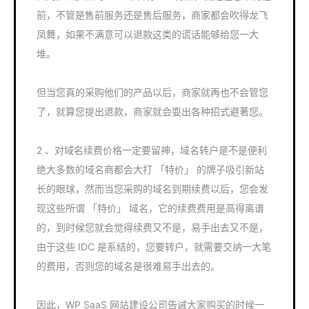
前，不管是售前服务还是售后服务，商家都会吹得龙飞
凤舞，如果不满意可以退款这类的谎话能够给您一大
堆。
但当您真的采购他们的产品以后，商家就再也不会管您
了，就算您提出退款，商家就会耍出各种招式避著您。
2 、对域名续费价格一定要留神，域名转户是不是便利
绝大多数的域名商都会大打 「特价」 的牌子吸引新站
长的眼球，然而当您采购的域名到期续费以后，您会发
现这些所谓 「特价」 域名，它的续费费用是高得离谱
的，到时候您就会觉得续费又不是，易手出去又不是，
由于这些 IDC 是系结的，您要转户，就需要交纳一大笔
的费用，否则您的域名是很难易手出去的。
因此，WP SaaS 网站建设公司告诫大家购买的时候一