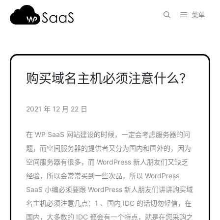
跳
菜单
至
内
容
购买域名主机必须注意什么？
2021 年 12 月 22 日
在 WP SaaS 网站建设的时候，一定会考虑服务器的问
题，而空间服务器的提供者又分为国内和国外的，因为
空间服务器有很多，而 WordPress 新人朋友们又缺乏
经验，所以会常常买到一些次品，所以 WordPress
SaaS 小编必须要跟 WordPress 新人朋友们讲讲购买域
名主机必须注意几点：1 、国内 IDC 的话切勿轻信，在
国内，大多数的 IDC 都会有一个特点，就是在您采购之