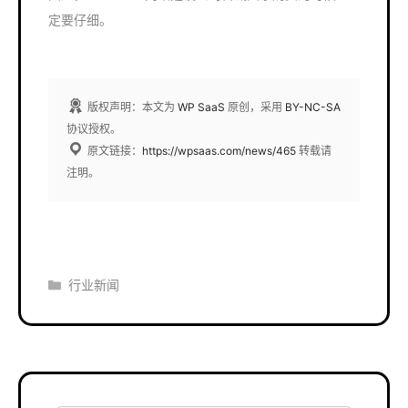
定要仔细。
版权声明：本文为
WP SaaS
原创，采用
BY-NC-SA
协议授权。
原文链接：
https://wpsaas.com/news/465
转载请
注明。
分
行业新闻
类